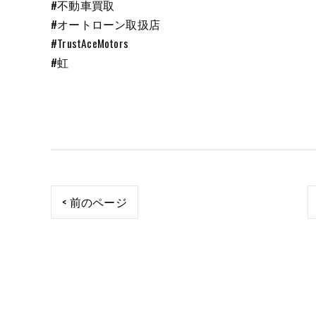
#不動車買取
#オートローン取扱店
#TrustAceMotors
#虹
< 前のページ